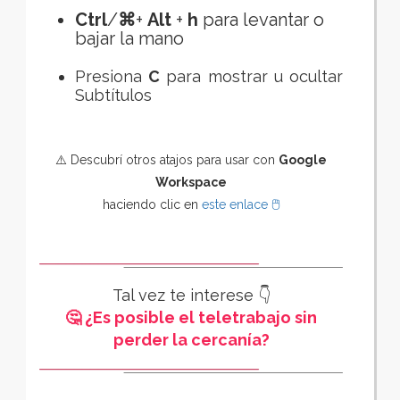
Ctrl
/
⌘
+
Alt
+
h
para levantar o
bajar la mano
Presiona
C
para
mostrar u ocultar
Subtítulos
⚠️ Descubrí otros atajos para usar con
Google
Workspace
haciendo clic en
este enlace 🖱️
Tal vez te interese 👇
🤔 ¿Es posible el teletrabajo sin
perder la cercanía?