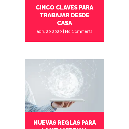
CINCO CLAVES PARA
COVID-
TRABAJAR DESDE
19
CASA
abril 20 2020
|
No Comments
abril 08 2020
No Comments
NUEVAS REGLAS PARA