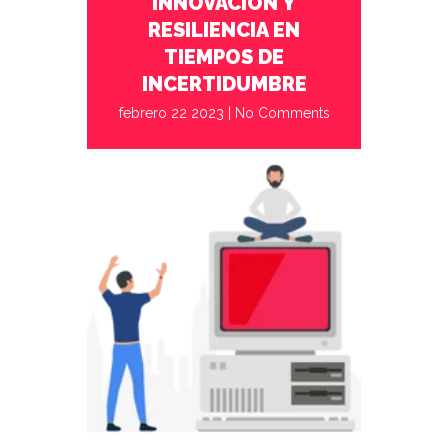
INNOVACIÓN Y
soluciones de trabajo remoto son[...]
RESILIENCIA EN
TIEMPOS DE
INCERTIDUMBRE
febrero 22 2023
|
No Comments
diciembre 14 2022
No Comments
De qué manera la solución de
videollamadas de Google te garantiza
que tus datos y los de tu organización
están
perfectamente protegidos
durante las comunicaciones.