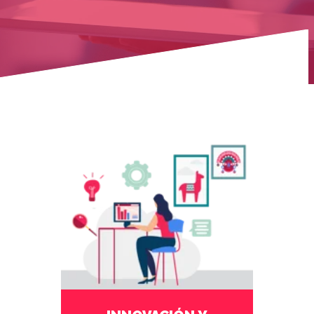
febrero 22 2023
No Comments
La ola de manifestaciones y protestas
que afectan al Perú generan s
erios
problemas para aquellos que
necesitan llegar a sus lugares de
trabajo.
En este contexto, las