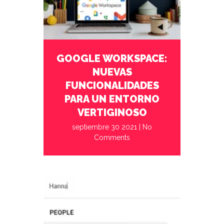
septiembre 30 2021
No Comments
GOOGLE WORKSPACE:
NUEVAS
“el futuro del trabajo”
FUNCIONALIDADES
PARA UN ENTORNO
VERTIGINOSO
septiembre 30 2021
|
No
Comments