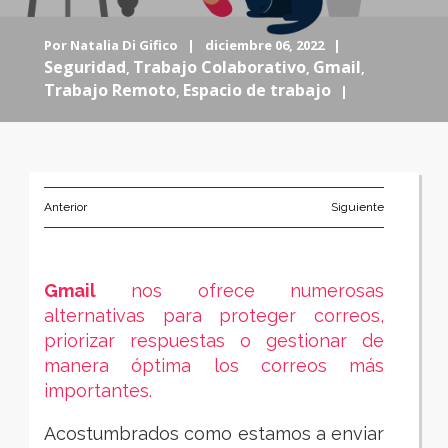
Por
Natalia Di Gifico
|
diciembre 06, 2022 |
Seguridad
Trabajo Colaborativo
Gmail
,
,
,
Trabajo Remoto
Espacio de trabajo
,
|
Anterior
Siguiente
Gmail
nos ofrece numerosas
alternativas para proteger correos,
priorizar respuestas o gestionar de
manera óptima los correos más
importantes.
Acostumbrados como estamos a enviar