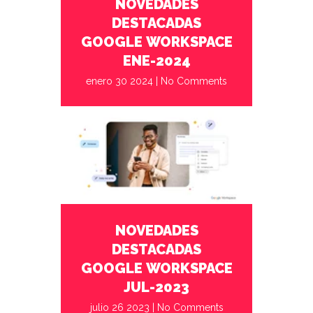
NOVEDADES
DESTACADAS
GOOGLE WORKSPACE
ENE-2024
enero 30 2024
|
No Comments
julio 26 2023
No Comments
NOVEDADES
DESTACADAS
GOOGLE WORKSPACE
JUL-2023
julio 26 2023
|
No Comments