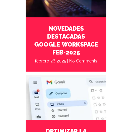
NOVEDADES
DESTACADAS
GOOGLE WORKSPACE
FEB-2025
febrero 26 2025
|
No Comments
agosto 30 2024
No Comments
OPTIMIZAR LA