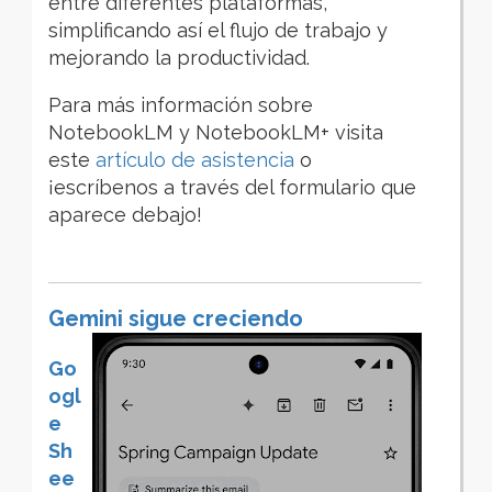
entre diferentes plataformas,
simplificando así el flujo de trabajo y
mejorando la productividad.
Para más información sobre
NotebookLM y NotebookLM+ visita
este
artículo de asistencia
o
¡
escríbenos a través del formulario que
aparece debajo!
Gemini sigue creciendo
Go
ogl
e
Sh
ee