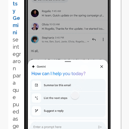
ts
y
Ge
mi
ni
se
int
egr
aro
n
par
a
qu
e
pu
ed
as
ge