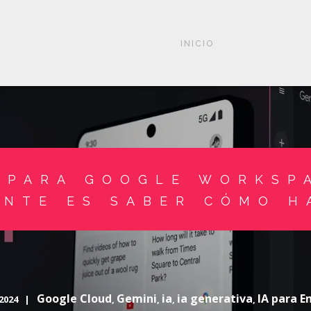
INICIO
 PARA GOOGLE WORKSP
ANTE ES SABER CÓMO H
Google Cloud
Gemini
ia
ia generativa
IA para 
 2024 |
,
,
,
,