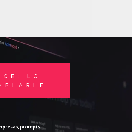
ACE: LO
ABLARLE
Empresas
prompts
,
|