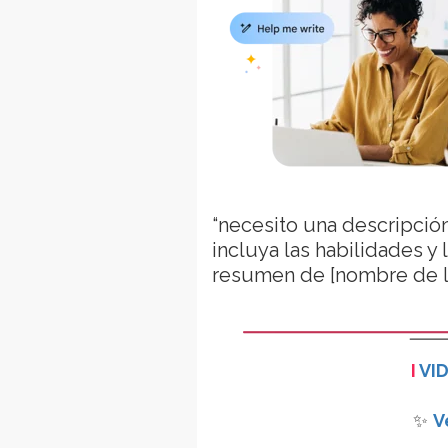
“necesito una descripción 
incluya las habilidades y
resumen de [nombre de la 
I
VI
✨
V