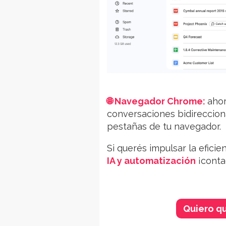
🌐 Navegador Chrome:
ahor
conversaciones bidireccion
pestañas
de tu navegador
.
Si querés impulsar la efici
IA y automatización
¡
conta
Quiero q