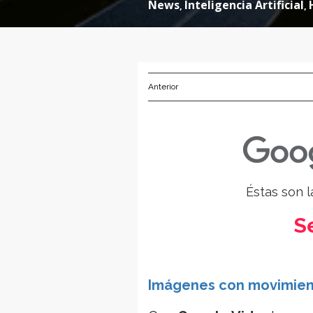
News
Inteligencia Artificial
,
,
Anterior
Éstas son 
S
Imágenes con movimie