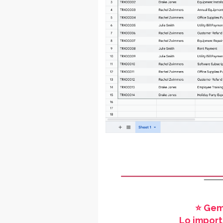
⭐ Gem
Lo import