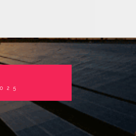
S
025