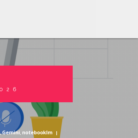
S
026
Gemini
notebooklm
,
,
|