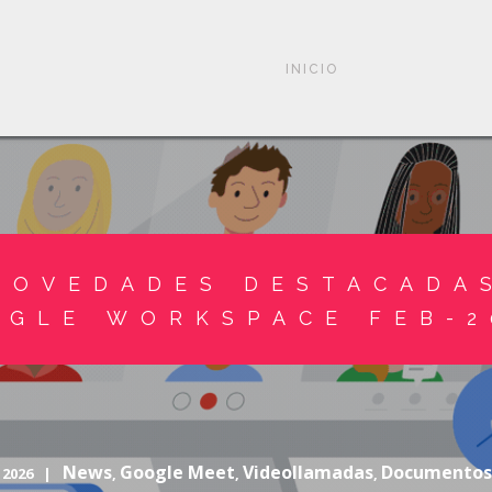
INICIO
NOVEDADES DESTACADA
OGLE WORKSPACE FEB-2
News
Google Meet
Videollamadas
Documentos
, 2026 |
,
,
,