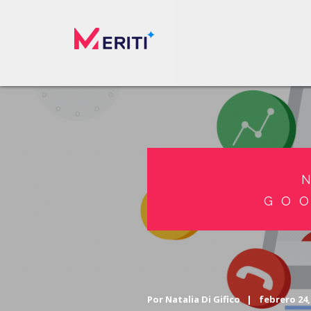
GO
Por
Natalia Di Gifico
|
febrero 24