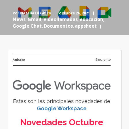
Por
Natalia Di Gifico
|
octubre 26, 2021 |
News
Gmail
Videollamadas
educacion
,
,
,
,
Google Chat
Documentos
appsheet
,
,
|
Anterior
Siguiente
Éstas son las principales novedades de
Google Workspace
Novedades Octubre