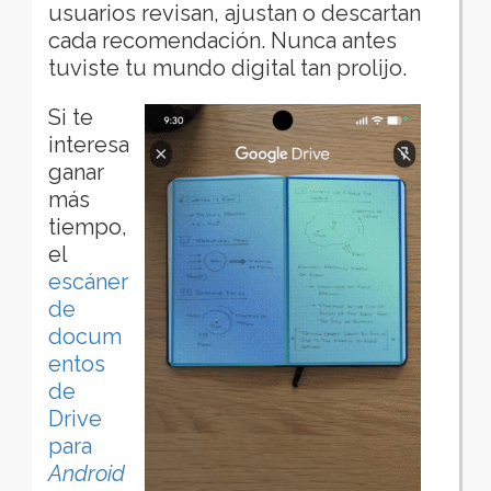
usuarios revisan, ajustan o descartan
cada recomendación. Nunca antes
tuviste tu mundo digital tan prolijo.
Si te
interesa
ganar
más
tiempo,
el
escáner
de
docum
entos
de
Drive
para
Android