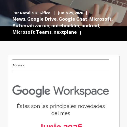
Por
Natalia Di Gifico
|
junio 29, 2026 |
News
Google Drive
Google Chat
Microsoft
,
,
,
,
Automatización
notebooklm
android
,
,
,
Microsoft Teams
nextplane
,
|
Anterior
Éstas son las principales novedades
del mes
Junio 2026