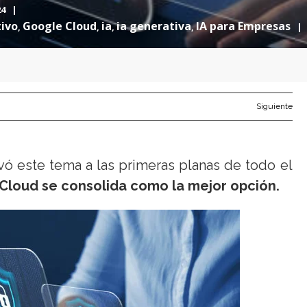
024 |
tivo
Google Cloud
ia
ia generativa
IA para Empresas
,
,
,
,
|
Siguiente
evó este tema a las primeras planas de todo el
Cloud se consolida como la mejor opción.